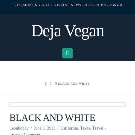
FREE SHIPPING & ALL VEGAN
| NEWS
| DROPSHIP PROGRAM
Deja Vegan
Navigation
HOME
BLACK AND WHITE
BLACK AND WHITE
Leonbobby
June 3, 2013
California
,
Texas
,
Travel
Leave a Comment