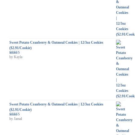
Sweet Potato Cranberry & Oatmeal Cookies | 12/3oz Cookies
($2.91/Cookie)
by Kayla
Rated
5
out
of 5
Sweet Potato Cranberry & Oatmeal Cookies | 12/3oz Cookies
($2.91/Cookie)
by Jamal
Rated
5
out
of 5