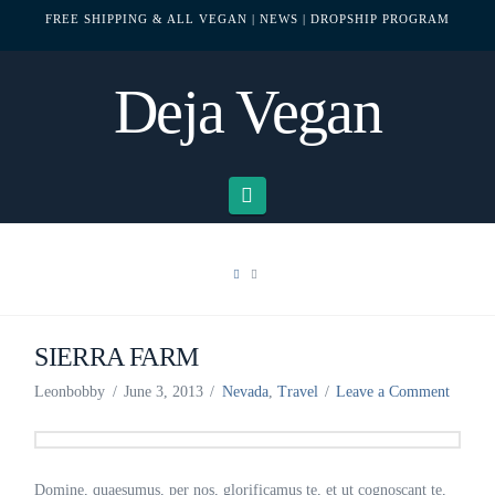
FREE SHIPPING & ALL VEGAN
| NEWS
| DROPSHIP PROGRAM
Deja Vegan
Navigation
HOME
SIERRA FARM
Leonbobby
June 3, 2013
Nevada
,
Travel
Leave a Comment
Domine, quaesumus, per nos, glorificamus te, et ut cognoscant te,